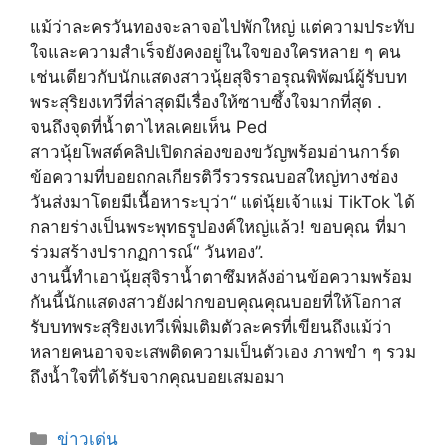
แม้ว่าละครวันทองจะลาจอไปพักใหญ่ แต่ความประทับ
ใจและความสำเร็จยังคงอยู่ในใจของใครหลาย ๆ คน
เช่นเดียวกับนักแสดงสาวนุ้ยสุจิราอรุณพิพัฒน์ผู้รับบท
พระสุริยงเทวีที่ล่าสุดมีเรื่องให้ซาบซึ้งใจมากที่สุด .
จนถึงจุดที่น้ำตาไหลเคยเห็น Ped
สาวนุ้ยโพสต์คลิปเปิดกล่องของขวัญพร้อมอ่านการ์ด
ข้อความที่บอยถกลเกียรติวีรวรรณบอสใหญ่ทางช่อง
วันส่งมาโดยมีเนื้อหาระบุว่า“ แด่นุ้ยเจ้าแม่ TikTok ได้
กลายร่างเป็นพระพุทธรูปองค์ใหญ่แล้ว! ขอบคุณ ที่มา
ร่วมสร้างปรากฏการณ์“ วันทอง”.
งานนี้ทำเอานุ้ยสุจิราน้ำตาซึมหลังอ่านข้อความพร้อม
กันนี้นักแสดงสาวยังฝากขอบคุณคุณบอยที่ให้โอกาส
รับบทพระสุริยงเทวีเพิ่มเติมตัวละครที่เขียนถึงแม้ว่า
หลายคนอาจจะเสพติดความเป็นตัวเอง ภาพขำ ๆ รวม
ถึงน้ำใจที่ได้รับจากคุณบอยเสมอมา
Categories
ข่าวเด่น