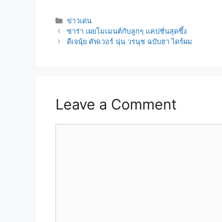
Categories
ข่าวเด่น
Post
ซาร่า เผยโมเมนต์กับลูกๆ แคปชั่นสุดซึ้ง
navigation
ดีเจนุ้ย คัฟเวอร์ นุ่น วรนุช ฉบับฮา ไดร์ผม
Leave a Comment
Comment