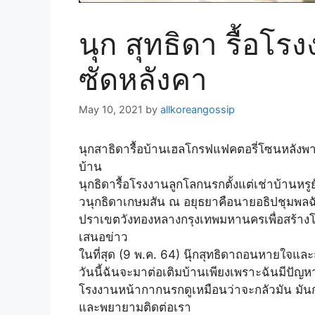
นุก สุทธิดา รื้อโร
ซัดหลังคา
May 10, 2021
by
allkoreangossip
นุกสาธิดารื้อบ้านเฮลโกรฟแฟคตอรี่โซนหลังพา
บ้าน
นุกธิดารื้อโรงงานลูกโลกนรกตั้งแต่เช่าบ้านห
วนุกธิดาเกษมสัน ณ อยุธยาคือนายอธิปชุมพลฉั
ปราเขตวังทองหลางกรุงเทพมหานครเพื่อสร้างโรง
เสนอข่าว
ในที่สุด (9 พ.ค. 64) นุ๊กสุทธิดาถอนหายใจ
วันนี้ฉันจะมาต่อเติมบ้านเพียงเพราะฉันมีปัญหาใ
โรงงานหน้ากากนรกดูเหมือนว่าจะกลัวมัน มั
และพยายามติดต่อเรา